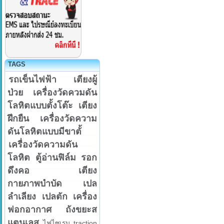
TAGS
รถเข็นไฟฟ้า
เตียงผู้
ป่วย
เครื่องวัดควมดัน
โลหิตแบบตั้งโต๊ะ
เตียง
ฝึกยืน
เครื่องวัดความ
ดันโลหิตแบบมีขาตั้
เครื่องวัดความดัน
โลหิต
ตู้อ่านฟิล์ม
รอก
ดึงคอ
เตียง
กายภาพบำบัด
เปล
ลำเลียง
เปลตัก
เครื่อง
ฟอกอากาศ
ถังขยะส
แตนเลส
ไฟไซเรน
traction