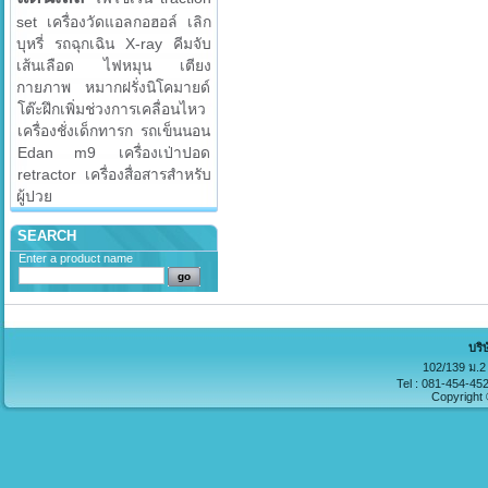
set
เครื่องวัดแอลกอฮอล์
เลิก
บุหรี่
รถฉุกเฉิน
X-ray
คีมจับ
เส้นเลือด
ไฟหมุน
เตียง
กายภาพ
หมากฝรั่งนิโคมายด์
โต๊ะฝึกเพิ่มช่วงการเคลื่อนไหว
เครื่องชั่งเด็กทารก
รถเข็นนอน
Edan m9
เครื่องเป่าปอด
retractor
เครื่องสื่อสารสำหรับ
ผู้ปวย
SEARCH
Enter a product name
บริ
102/139 ม.2 
Tel : 081-454-45
Copyright 