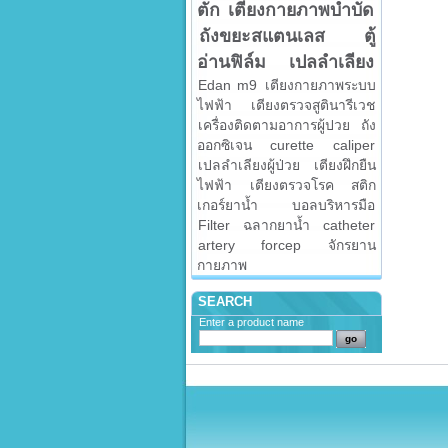
ตัก
เตียงกายภาพบำบัด
ถังขยะสแตนเลส
ตู้
อ่านฟิล์ม
เปลลำเลียง
Edan m9
เตียงกายภาพระบบ
ไฟฟ้า
เตียงตรวจสูตินารีเวช
เครื่องติดตามอาการผู้ปวย
ถัง
ออกซิเจน
curette
caliper
เปลลำเลียงผู้ป่วย
เตียงฝึกยืน
ไฟฟ้า
เตียงตรวจโรค
สติก
เกอร์ยาน้ำ
บอลบริหารมือ
Filter
ฉลากยาน้ำ
catheter
artery forcep
จักรยาน
กายภาพ
SEARCH
Enter a product name