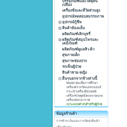
บรรจุภัณฑ์และวัสดุสิ้น
เปลือง
เครื่องชั่งและที่วัดส่วนสูง
อุปกรณ์ทดสอบสมรรถภาพ
อุปกรณ์กู้ชีพ
สินค้าห้องแล็บ
ผลิตภัณฑ์เลิกบุหรี่
ผลิตภัณฑ์สมุนไพรและ
เคมีภัณฑ์
ผลิตภัณฑ์ดูแลสิว-ผิว
สุขภาพเด็ก
สุขภาพช่องปาก
รถเข็นผู้ป่วย
สินค้าชาย-หญิง
อื่นๆนอกจากข้างล่างนี้
Model หุ่นเพื่อการศึกษา
เครื่องตรวจวัดแอลกอฮอล์
กระเป๋าเครื่องมือแพทย์
เครื่องช่วยพูดElectro-larynx
เครื่องฟอกอากาศ
เบาะแบบต่างๆสำหรับผู้ป่วย
ข้อมูลร้านค้า
การชำระเงินและการจัดส่งสินค้า