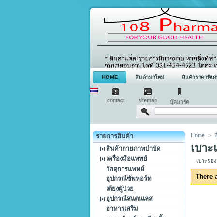
HOME
สินค้ามาใหม่
สินค้าราคาพิเศ
contact
sitemap
บุ๊คมาร์ค
รายการสินค้า
Home
>
อ
เบาะแ
สินค้ากายภาพบำบัด
เครื่องมือแพทย์
เบาะรองน
วัสดุการแพทย์
There a
อุปกรณ์ซัพพอร์ท
เตียงผู้ป่วย
อุปกรณ์สแตนเลส
อาหารเสริม