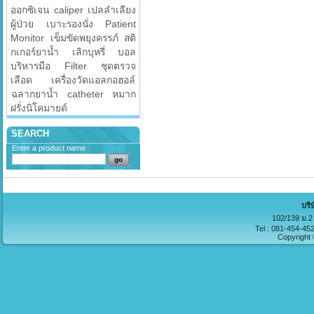
ออกซิเจน
caliper
เปลลำเลียง
ผู้ป่วย
เบาะรองนั่ง
Patient
Monitor
เข็มขัดพยุงครรภ์
สติ
กเกอร์ยาน้ำ
เลิกบุหรี่
บอล
บริหารมือ
Filter
ชุดตรวจ
เลือด
เครื่องวัดแอลกอฮอล์
ฉลากยาน้ำ
catheter
หมาก
ฝรั่งนิโคมายด์
SEARCH
Enter a product name
บริ
102/139 ม.2 
Tel : 081-454-45
Copyright 