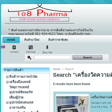
HOME
สินค้ามาใหม่
สินค้าราคาพิเศษ
contact
sitemap
บุ๊คมาร์ค
Home
>
Search
รายการสินค้า
Search "เครื่องวัดความ
สินค้ากายภาพบำบัด
เครื่องมือแพทย์
5
results have been found.
วัสดุการแพทย์
อุปกรณ์ซัพพอร์ท
เตียงผู้ป่วย
เครื่องวัดความด
อุปกรณ์สแตนเลส
หน่วยความจำ 60 คร
ถ่าน AA 4 ก้อน ใช
อาหารเสริม