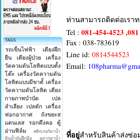
ท่านสามารถติดต่อเราท
081-454-4523 ,081
Tel :
Fax : 038-783619
TAGS
รถเข็นไฟฟ้า
เตียงฝึก
Line id:
0814544523
ยืน
เตียงผู้ป่วย
เครื่อง
Email:
108pharma@gma
วัดควมดันโลหิตแบบตั้ง
โต๊ะ
เครื่องวัดความดัน
โลหิตแบบมีขาตั้
เครื่อง
วัดความดันโลหิต
เตียง
กายภาพบำบัด
เปล
ลำเลียง
เปลตัก
เครื่อง
ฟอกอากาศ
ถังขยะส
แตนเลส
รอกดึงคอ
ตู้
อ่านฟิล์ม
สติกเกอร์ยาน้ำ
ที่อยู่
สำหรับสินค้าส่งซ่
ดินน้ำมันฝึกมือ
ฉลากยาน้ำ