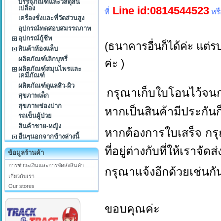
บรรจุภัณฑ์และวัสดุสิ้น
เปลือง
Line id:0814544523
ที่
หรื
เครื่องชั่งและที่วัดส่วนสูง
อุปกรณ์ทดสอบสมรรถภาพ
อุปกรณ์กู้ชีพ
(ธนาคารอื่นก็ได้ค่ะ แต
สินค้าห้องแล็บ
ผลิตภัณฑ์เลิกบุหรี่
ค่ะ )
ผลิตภัณฑ์สมุนไพรและ
เคมีภัณฑ์
ผลิตภัณฑ์ดูแลสิว-ผิว
กรุณาเก็บใบโอนไว้จนก
สุขภาพเด็ก
สุขภาพช่องปาก
หากเป็นสินค้ามีประกันก
รถเข็นผู้ป่วย
สินค้าชาย-หญิง
หากต้องการใบเสร็จ กร
อื่นๆนอกจากข้างล่างนี้
ที่อยู่ต่างกับที่ให้เราจัดส่
ข้อมูลร้านค้า
การชำระเงินและการจัดส่งสินค้า
กรุณาแจ้งอีกด้วยเช่นก
เกี่ยวกับเรา
Our stores
ขอบคุณค่ะ