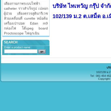
เตียงกายภาพระบบไฟฟ้า
บริษัท ไทเทวัญ กรุ๊ป จำกั
catheter
ราวสำเร็จรูป
เปลยก
ผู้ป่วย
เตียงตรวจสูตินารีเวช
102/139 ม.2 ต.เสม็ด อ.เม
ส้วมเคลื่อนที่
curette
หม้อต้ม
เครื่องเป่าปอด
Edan m9
กล่องไฟ
โต๊ะpeg board
Proctoscope
ไฟฉุกเฉิน
SEARCH
Enter a product name
บริ
102/139 ม.2 
Tel : 081-454-45
Copyright 