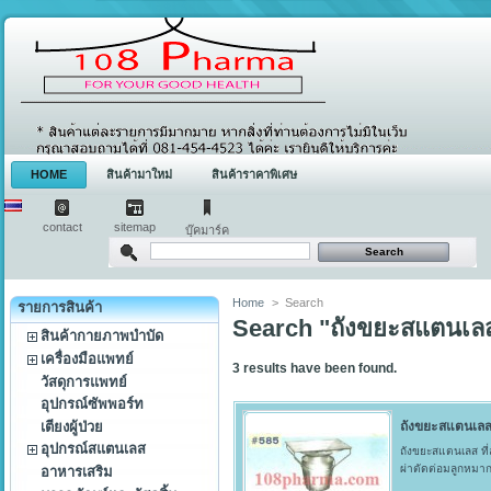
HOME
สินค้ามาใหม่
สินค้าราคาพิเศษ
contact
sitemap
บุ๊คมาร์ค
Home
>
Search
รายการสินค้า
Search "ถังขยะสแตนเล
สินค้ากายภาพบำบัด
เครื่องมือแพทย์
3
results have been found.
วัสดุการแพทย์
อุปกรณ์ซัพพอร์ท
เตียงผู้ป่วย
ถังขยะสแตนเลส,ท
อุปกรณ์สแตนเลส
ถังขยะสแตนเลส ที่
ผ่าตัดต่อมลูกหมา
อาหารเสริม