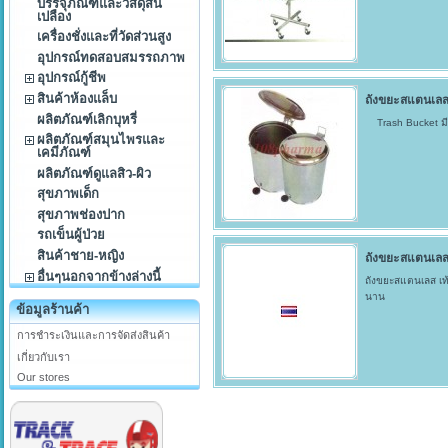
บรรจุภัณฑ์และวัสดุสิ้น
เปลือง
เครื่องชั่งและที่วัดส่วนสูง
อุปกรณ์ทดสอบสมรรถภาพ
อุปกรณ์กู้ชีพ
สินค้าห้องแล็บ
ถังขยะสแตนเล
ผลิตภัณฑ์เลิกบุหรี่
Trash Bucket มี 2
ผลิตภัณฑ์สมุนไพรและ
เคมีภัณฑ์
ผลิตภัณฑ์ดูแลสิว-ผิว
สุขภาพเด็ก
สุขภาพช่องปาก
รถเข็นผู้ป่วย
สินค้าชาย-หญิง
ถังขยะสแตนเลส เ
อื่นๆนอกจากข้างล่างนี้
ถังขยะสแตนเลส เท้
นาน
ข้อมูลร้านค้า
การชำระเงินและการจัดส่งสินค้า
เกี่ยวกับเรา
Our stores