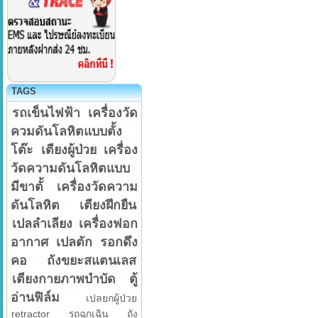
TAGS
รถเข็นไฟฟ้า
เครื่องวัด
ควมดันโลหิตแบบตั้ง
โต๊ะ
เตียงผู้ป่วย
เครื่อง
วัดความดันโลหิตแบบ
มีขาตั้
เครื่องวัดความ
ดันโลหิต
เตียงฝึกยืน
เปลลำเลียง
เครื่องฟอก
อากาศ
เปลตัก
รอกดึง
คอ
ถังขยะสแตนเลส
เตียงกายภาพบำบัด
ตู้
อ่านฟิล์ม
เปลยกผู้ป่วย
retractor
รถฉุกเฉิน
ถัง