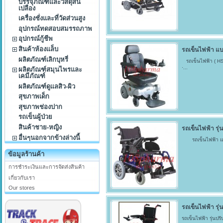
บรรจุภัณฑ์และวัสดุสิ้น
เปลือง
เครื่องชั่งและที่วัดส่วนสูง
อุปกรณ์ทดสอบสมรรถภาพ
อุปกรณ์กู้ชีพ
สินค้าห้องแล็บ
รถเข็นไฟฟ้า แ
ผลิตภัณฑ์เลิกบุหรี่
รถเข็นไฟฟ้า ( HS
·...
ผลิตภัณฑ์สมุนไพรและ
เคมีภัณฑ์
ผลิตภัณฑ์ดูแลสิว-ผิว
สุขภาพเด็ก
สุขภาพช่องปาก
รถเข็นผู้ป่วย
สินค้าชาย-หญิง
รถเข็นไฟฟ้า รุ
อื่นๆนอกจากข้างล่างนี้
รถเข็นไฟฟ้า แบบ
ข้อมูลร้านค้า
การชำระเงินและการจัดส่งสินค้า
เกี่ยวกับเรา
Our stores
รถเข็นไฟฟ้า รุ่น
รถเข็นไฟฟ้า รุ่นปรั