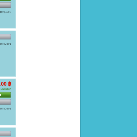
 compare
 compare
.00 ฿
vailable
t
 compare