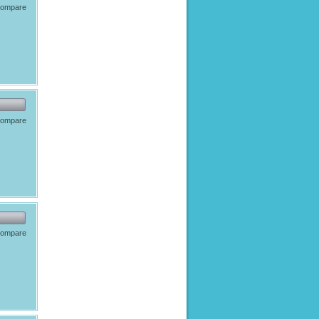
 compare
 compare
 compare