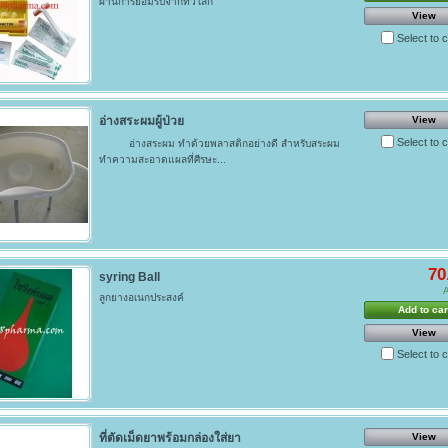
ผ่านการยอมรับจากทั่วโลก
View
Select to
อ่างสระผมผู้ป่วย
View
Select to
อ่างสระผม ทำด้วยพลาสติกอย่างดี สำหรับสระผม
ทำความสะอาดแผลที่ศีรษะ...
70
syring Ball
A
ลูกยางอเนกประสงค์
Add to car
View
Select to
ที่ตัดเม็ดยาพร้อมกล่องใส่ยา
View