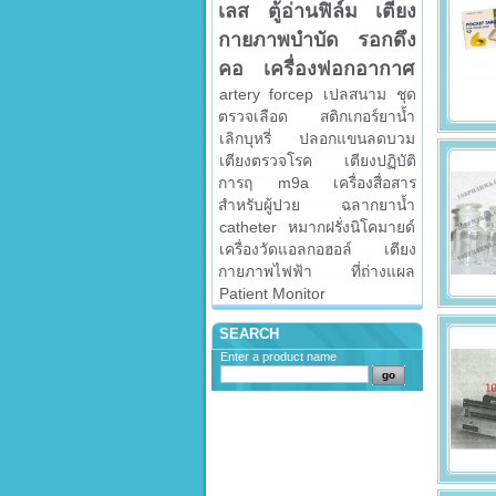
เลส
ตู้อ่านฟิล์ม
เตียง
กายภาพบำบัด
รอกดึง
คอ
เครื่องฟอกอากาศ
artery forcep
เปลสนาม
ชุด
ตรวจเลือด
สติกเกอร์ยาน้ำ
เลิกบุหรี่
ปลอกแขนลดบวม
เตียงตรวจโรค
เตียงปฏิบัติ
การฤ
m9a
เครื่องสื่อสาร
สำหรับผู้ปวย
ฉลากยาน้ำ
catheter
หมากฝรั่งนิโคมายด์
เครื่องวัดแอลกอฮอล์
เตียง
กายภาพไฟฟ้า
ที่ถ่างแผล
Patient Monitor
SEARCH
Enter a product name