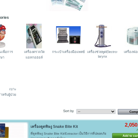
ories
นเพื่อการ
เครื่องตรวจวัด
กระเป๋าเครื่องมือแพทย์
เครื่องช่วยพูดElectro-
เครื่องฟ
larynx
กษา
แอลกอฮอล์
เบาะ
หรับผู้ป่วย
Sort by
2,050
เครื่องดูดพิษงู Snake Bite Kit
A
ที่ดูดพิษงู Snake Bite Kit/Extractor เป็นวิธีการที่ปลอดภัย
Add to car