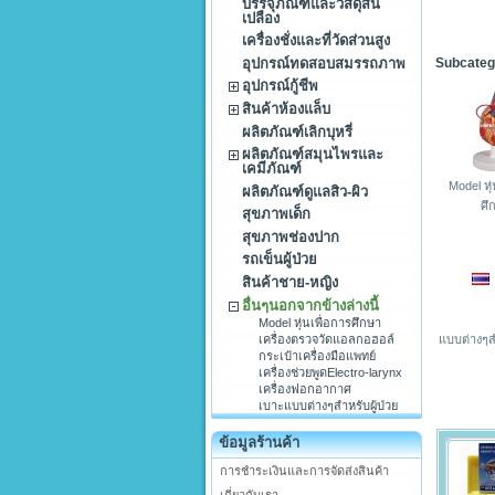
บรรจุภัณฑ์และวัสดุสิ้น
เปลือง
เครื่องชั่งและที่วัดส่วนสูง
อุปกรณ์ทดสอบสมรรถภาพ
Subcateg
อุปกรณ์กู้ชีพ
สินค้าห้องแล็บ
ผลิตภัณฑ์เลิกบุหรี่
ผลิตภัณฑ์สมุนไพรและ
เคมีภัณฑ์
Model หุ่
ผลิตภัณฑ์ดูแลสิว-ผิว
ศึ
สุขภาพเด็ก
สุขภาพช่องปาก
รถเข็นผู้ป่วย
สินค้าชาย-หญิง
อื่นๆนอกจากข้างล่างนี้
Model หุ่นเพื่อการศึกษา
แบบต่างๆสำ
เครื่องตรวจวัดแอลกอฮอล์
กระเป๋าเครื่องมือแพทย์
เครื่องช่วยพูดElectro-larynx
เครื่องฟอกอากาศ
เบาะแบบต่างๆสำหรับผู้ป่วย
ข้อมูลร้านค้า
การชำระเงินและการจัดส่งสินค้า