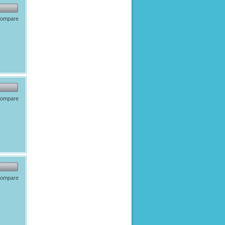
 compare
 compare
 compare