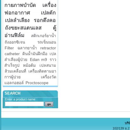
กายภาพบำบัด
เครื่อง
ฟอกอากาศ
เปลตัก
เปลลำเลียง
รอกดึงคอ
ถังขยะสแตนเลส
ตู้
อ่านฟิล์ม
สติกเกอร์ยาน้ำ
ถังออกซิเจน
รถเข็นนอน
Filter
ฉลากยาน้ำ
retractor
catheter
ดินน้ำมันฝึกมือ
เปล
ลำเลียงผู้ป่วย
Edan m9
ราว
สำเร็จรูป
หม้อต้ม
เปลสนาม
ส้วมเคลื่อนที่
เครื่องติดตามอา
การผู้ปวย
เครื่องวัด
แอลกอฮอล์
Proctoscope
SEARCH
Enter a product name
บริ
102/139 ม.2 