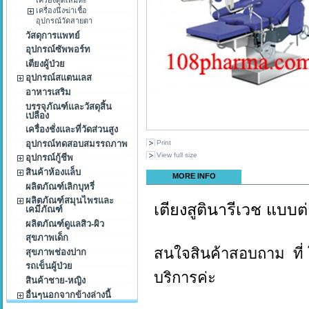
เครื่องนึ่งฆ่าเชื้อ
อุปกรณ์วัดสายตา
วัสดุการแพทย์
อุปกรณ์ซัพพอร์ท
เตียงผู้ป่วย
อุปกรณ์สแตนเลส
อาหารเสริม
บรรจุภัณฑ์และวัสดุสิ้น
เปลือง
เครื่องชั่งและที่วัดส่วนสูง
อุปกรณ์ทดสอบสมรรถภาพ
Print
View full size
อุปกรณ์กู้ชีพ
สินค้าห้องแล็บ
MORE INFO
ผลิตภัณฑ์เลิกบุหรี่
ผลิตภัณฑ์สมุนไพรและ
เตียงสูตินารีเวช แบบต
เคมีภัณฑ์
ผลิตภัณฑ์ดูแลสิว-ผิว
สุขภาพเด็ก
สนใจสินค้าสอบถาม ที่ 
สุขภาพช่องปาก
รถเข็นผู้ป่วย
บริการค่ะ
สินค้าชาย-หญิง
อื่นๆนอกจากข้างล่างนี้