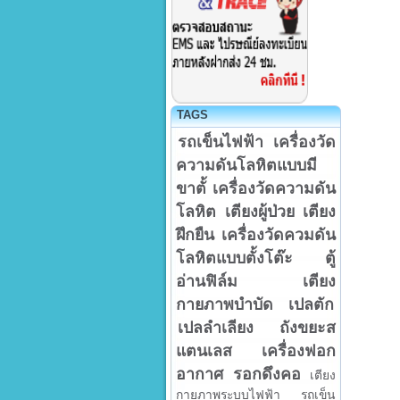
TAGS
รถเข็นไฟฟ้า
เครื่องวัด
ความดันโลหิตแบบมี
ขาตั้
เครื่องวัดความดัน
โลหิต
เตียงผู้ป่วย
เตียง
ฝึกยืน
เครื่องวัดควมดัน
โลหิตแบบตั้งโต๊ะ
ตู้
อ่านฟิล์ม
เตียง
กายภาพบำบัด
เปลตัก
เปลลำเลียง
ถังขยะส
แตนเลส
เครื่องฟอก
อากาศ
รอกดึงคอ
เตียง
กายภาพระบบไฟฟ้า
รถเข็น