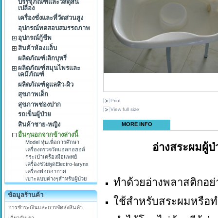
บรรจุภัณฑ์และวัสดุสิ้น
เปลือง
เครื่องชั่งและที่วัดส่วนสูง
อุปกรณ์ทดสอบสมรรถภาพ
อุปกรณ์กู้ชีพ
สินค้าห้องแล็บ
ผลิตภัณฑ์เลิกบุหรี่
ผลิตภัณฑ์สมุนไพรและ
เคมีภัณฑ์
ผลิตภัณฑ์ดูแลสิว-ผิว
สุขภาพเด็ก
Print
สุขภาพช่องปาก
View full size
รถเข็นผู้ป่วย
สินค้าชาย-หญิง
MORE INFO
อื่นๆนอกจากข้างล่างนี้
Model หุ่นเพื่อการศึกษา
อ่างสระผมผู้ป่
เครื่องตรวจวัดแอลกอฮอล์
กระเป๋าเครื่องมือแพทย์
เครื่องช่วยพูดElectro-larynx
เครื่องฟอกอากาศ
เบาะแบบต่างๆสำหรับผู้ป่วย
ทำด้วยอ่างพลาสติกอย่
ข้อมูลร้านค้า
ใช้สำหรับสระผมหรือ
การชำระเงินและการจัดส่งสินค้า