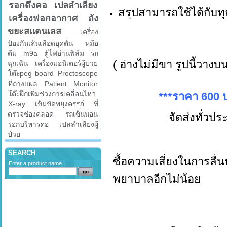
รอกดึงคอ
เปลลำเลียง
สรุปสามารถใช้ได้กับท
เครื่องฟอกอากาศ
ถัง
ขยะสแตนเลส
เครื่อง
ป้องกันเส้นเลือดอุดตัน
หม้อ
ต้ม
m9a
ตู้ไฟอ่านฟิล์ม
รถ
( อ่างไม่มีขา รูปนี้วางบน
ฉุกเฉิน
เครื่องมอนิเตอร์ผู้ป่วย
โต๊ะpeg board
Proctoscope
ที่ถ่างแผล
Patient Monitor
โต๊ะฝึกเพิ่มช่วงการเคลื่อนไหว
***ราคา 600 บาท
X-ray
เข็มขัดพยุงครรภ์
ที่
ตรวจช่องคลอด
รถเข็นนอน
จัดส่งทั่วปร
รอกบริหารคอ
เปลลำเลียงผู้
ป่วย
SEARCH
ซื้อความเสี่ยงในการลื่น
Enter a product name
พยาบาลอีกไม่น้อย