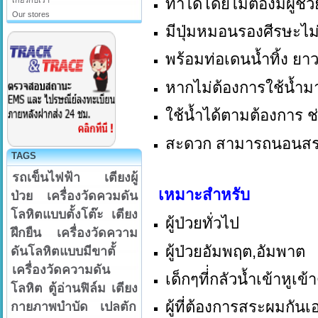
ทำได้โดยไม่ต้องมีผู้ช่ว
เกี่ยวกับเรา
Our stores
มีปุ่มหมอนรองศีรษะไม่
พร้อมท่อเดนน้ำทิ้ง ยา
หากไม่ต้องการใช้น้ำมา
ใช้น้ำได้ตามต้องการ ช่ว
สะดวก
สามารถนอนสระบ
TAGS
รถเข็นไฟฟ้า
เตียงผู้
เหมาะสำหรับ
ป่วย
เครื่องวัดควมดัน
โลหิตแบบตั้งโต๊ะ
เตียง
ผู้ป่วยทั่วไป
ฝึกยืน
เครื่องวัดความ
ผู้ป่วยอัมพฤต,อัมพาต
ดันโลหิตแบบมีขาตั้
เครื่องวัดความดัน
เด็กๆที่่กลัวน้ำเข้าหูเข้
โลหิต
ตู้อ่านฟิล์ม
เตียง
ผู้ที่ต้องการสระผมกันเอง
กายภาพบำบัด
เปลตัก