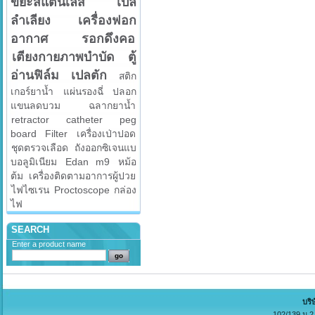
ขยะสแตนเลส
เปล
ลำเลียง
เครื่องฟอก
อากาศ
รอกดึงคอ
เตียงกายภาพบำบัด
ตู้
อ่านฟิล์ม
เปลตัก
สติก
เกอร์ยาน้ำ
แผ่นรองฉี่
ปลอก
แขนลดบวม
ฉลากยาน้ำ
retractor
catheter
peg
board
Filter
เครื่องเป่าปอด
ชุดตรวจเลือด
ถังออกซิเจนแบ
บอลูมิเนียม
Edan m9
หม้อ
ต้ม
เครื่องติดตามอาการผู้ปวย
ไฟไซเรน
Proctoscope
กล่อง
ไฟ
SEARCH
Enter a product name
บริ
102/139 ม.2 