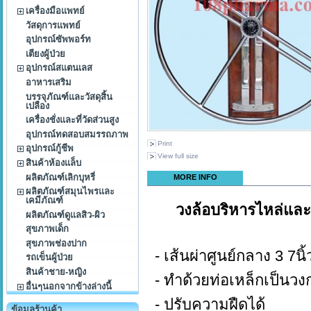
เครื่องมือแพทย์
วัสดุการแพทย์
อุปกรณ์ซัพพอร์ท
เตียงผู้ป่วย
อุปกรณ์สแตนเลส
อาหารเสริม
บรรจุภัณฑ์และวัสดุสิ้น
เปลือง
เครื่องชั่งและที่วัดส่วนสูง
อุปกรณ์ทดสอบสมรรถภาพ
Print
อุปกรณ์กู้ชีพ
View full size
สินค้าห้องแล็บ
ผลิตภัณฑ์เลิกบุหรี่
MORE INFO
ผลิตภัณฑ์สมุนไพรและ
เคมีภัณฑ์
วงล้อบริหารไหล่และ
ผลิตภัณฑ์ดูแลสิว-ผิว
สุขภาพเด็ก
สุขภาพช่องปาก
- เส้นผ่าศูนย์กลาง 3 7นิ้
รถเข็นผู้ป่วย
สินค้าชาย-หญิง
- ทำด้วยท่อเหล็กเป็นวง
อื่นๆนอกจากข้างล่างนี้
- ปรับความฝืดได้
ข้อมูลร้านค้า