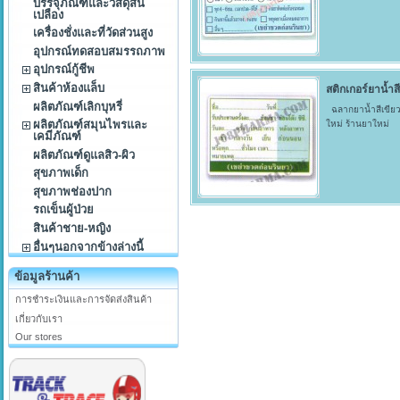
บรรจุภัณฑ์และวัสดุสิ้น
เปลือง
เครื่องชั่งและที่วัดส่วนสูง
อุปกรณ์ทดสอบสมรรถภาพ
อุปกรณ์กู้ชีพ
สินค้าห้องแล็บ
สติกเกอร์ยาน้ำสี
ผลิตภัณฑ์เลิกบุหรี่
ฉลากยาน้ำสีเขียว 
ผลิตภัณฑ์สมุนไพรและ
ใหม่ ร้านยาใหม่
เคมีภัณฑ์
ผลิตภัณฑ์ดูแลสิว-ผิว
สุขภาพเด็ก
สุขภาพช่องปาก
รถเข็นผู้ป่วย
สินค้าชาย-หญิง
อื่นๆนอกจากข้างล่างนี้
ข้อมูลร้านค้า
การชำระเงินและการจัดส่งสินค้า
เกี่ยวกับเรา
Our stores