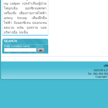
ray
caliper
เปลลำเลียงผู้ป่วย
ไฟฉุกเฉิน
ออกซิเจนพกพา
เครื่องชั่ง
เตียงกายภาพไฟฟ้า
artery forcep
เตียงฝึกยืน
ไฟฟ้า
ถังออกซิเจน
ปลอกแขน
ลดบวม
m9a
ถุงทราย
บอล
บริหารมือ
รถเข็น
SEARCH
Enter a product name
บริ
102/139 ม.2 
Tel : 081-454-45
Copyright 