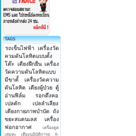
TAGS
รถเข็นไฟฟ้า
เครื่องวัด
ควมดันโลหิตแบบตั้ง
โต๊ะ
เตียงฝึกยืน
เครื่อง
วัดความดันโลหิตแบบ
มีขาตั้
เครื่องวัดความ
ดันโลหิต
เตียงผู้ป่วย
ตู้
อ่านฟิล์ม
รอกดึงคอ
เปลตัก
เปลลำเลียง
เตียงกายภาพบำบัด
ถัง
ขยะสแตนเลส
เครื่อง
ฟอกอากาศ
เครื่องดูด
เสมหะ
เตียงปฏิบัติการฤ
X-