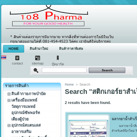
HOME
สินค้ามาใหม่
สินค้าราคาพิเศษ
contact
sitemap
บุ๊คมาร์ค
Home
>
Search
รายการสินค้า
Search "สติกเกอร์ยาสำเร
สินค้ากายภาพบำบัด
เครื่องมือแพทย์
2
results have been found.
วัสดุการแพทย์
อุปกรณ์ซัพพอร์ท
เตียงผู้ป่วย
ฉลากยาน้ำสำเร็
อุปกรณ์สแตนเลส
ฉลากยาน้ำสีเขียว
สำหรับคลินิกใหม่ ร
อาหารเสริม