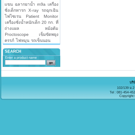
แขน
ฉลากยาน้ำ
m9a
เครื่อง
ชั่งเด็กทารก
X-ray
รถฉุกเฉิน
ไฟไซเรน
Patient Monitor
เครื่องชั่งน้ำหนักเด็ก 20 กก.
ที่
ถ่างแผล
หม้อต้ม
Proctoscope
เข็มขัดพยุง
ครรภ์
ไฟหมุน
รถเข็นนอน
SEARCH
Enter a product name
บริ
102/139 ม.2 
Tel : 081-454-45
Copyright 