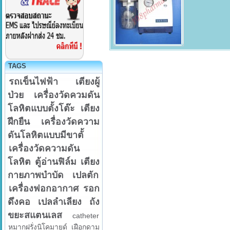
TAGS
รถเข็นไฟฟ้า
เตียงผู้
ป่วย
เครื่องวัดควมดัน
โลหิตแบบตั้งโต๊ะ
เตียง
ฝึกยืน
เครื่องวัดความ
ดันโลหิตแบบมีขาตั้
เครื่องวัดความดัน
โลหิต
ตู้อ่านฟิล์ม
เตียง
กายภาพบำบัด
เปลตัก
เครื่องฟอกอากาศ
รอก
ดึงคอ
เปลลำเลียง
ถัง
ขยะสแตนเลส
catheter
หมากฝรั่งนิโคมายด์
เฝือกดาม