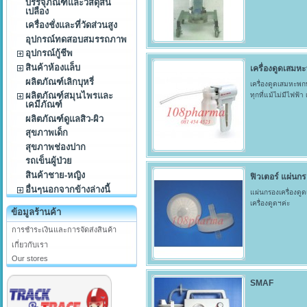
บรรจุภัณฑ์และวัสดุสิ้น
เปลือง
เครื่องชั่งและที่วัดส่วนสูง
อุปกรณ์ทดสอบสมรรถภาพ
อุปกรณ์กู้ชีพ
สินค้าห้องแล็บ
เครื่องดูดเสมหะ
ผลิตภัณฑ์เลิกบุหรี่
เครื่องดูดเสมหะพก
ผลิตภัณฑ์สมุนไพรและ
ทุกที่แม้ไม่มีไฟฟ้า
เคมีภัณฑ์
ผลิตภัณฑ์ดูแลสิว-ผิว
สุขภาพเด็ก
สุขภาพช่องปาก
รถเข็นผู้ป่วย
สินค้าชาย-หญิง
ฟิวเตอร์ แผ่นกร
อื่นๆนอกจากข้างล่างนี้
แผ่นกรองเครื่องดู
เครื่องดูดฯค่ะ
ข้อมูลร้านค้า
การชำระเงินและการจัดส่งสินค้า
เกี่ยวกับเรา
Our stores
SMAF