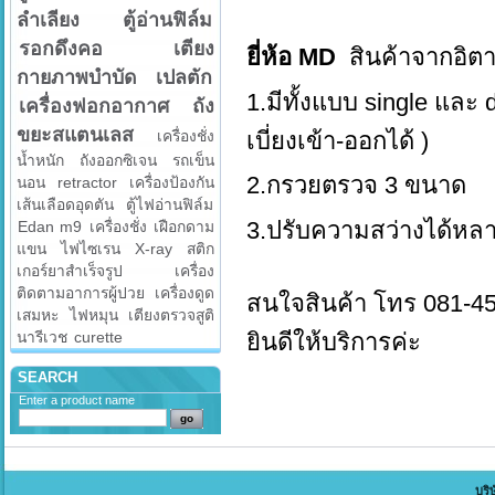
ลำเลียง
ตู้อ่านฟิล์ม
รอกดึงคอ
เตียง
ยี่ห้อ MD
สินค้าจากอิตา
กายภาพบำบัด
เปลตัก
1.มีทั้งแบบ single และ 
เครื่องฟอกอากาศ
ถัง
ขยะสแตนเลส
เครื่องชั่ง
เบี่ยงเข้า-ออกได้ )
น้ำหนัก
ถังออกซิเจน
รถเข็น
2.กรวยตรวจ 3 ขนาด
นอน
retractor
เครื่องป้องกัน
เส้นเลือดอุดตัน
ตู้ไฟอ่านฟิล์ม
3.ปรับความสว่างได้หล
Edan m9
เครื่องชั่ง
เฝือกดาม
แขน
ไฟไซเรน
X-ray
สติก
เกอร์ยาสำเร็จรูป
เครื่อง
ติดตามอาการผู้ปวย
เครื่องดูด
สนใจสินค้า โทร 081-4
เสมหะ
ไฟหมุน
เตียงตรวจสูติ
นารีเวช
curette
ยินดีให้บริการค่ะ
SEARCH
Enter a product name
บริ