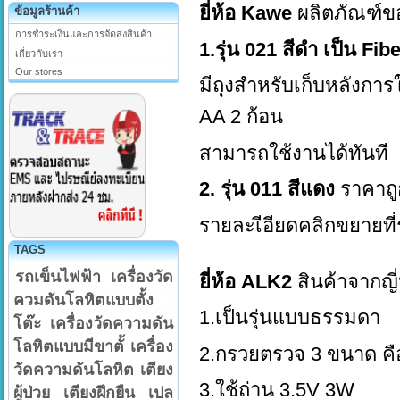
ยี่ห้อ Kawe
ผลิตภัณฑ์ของ
ข้อมูลร้านค้า
การชำระเงินและการจัดส่งสินค้า
1.รุ่น 021 สีดำ เป็น Fib
เกี่ยวกับเรา
Our stores
มีถุงสำหรับเก็บหลังการ
AA 2 ก้อน
สามารถใช้งานได้ทันที
2. รุ่น 011 สีแดง
ราคาถู
รายละเีอียดคลิกขยายที่
TAGS
รถเข็นไฟฟ้า
เครื่องวัด
ยี่ห้อ ALK2
สินค้าจากญี่
ควมดันโลหิตแบบตั้ง
1.เป็นรุ่นแบบธรรมดา
โต๊ะ
เครื่องวัดความดัน
โลหิตแบบมีขาตั้
เครื่อง
2.กรวยตรวจ 3 ขนาด คือ
วัดความดันโลหิต
เตียง
3.ใช้ถ่าน 3.5V 3W
ผู้ป่วย
เตียงฝึกยืน
เปล