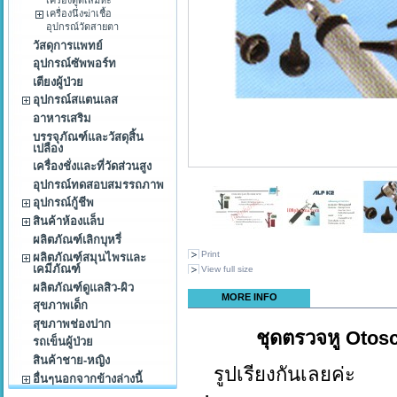
เครื่องนึ่งฆ่าเชื้อ
อุปกรณ์วัดสายตา
วัสดุการแพทย์
อุปกรณ์ซัพพอร์ท
เตียงผู้ป่วย
อุปกรณ์สแตนเลส
อาหารเสริม
บรรจุภัณฑ์และวัสดุสิ้น
เปลือง
เครื่องชั่งและที่วัดส่วนสูง
อุปกรณ์ทดสอบสมรรถภาพ
อุปกรณ์กู้ชีพ
สินค้าห้องแล็บ
ผลิตภัณฑ์เลิกบุหรี่
Print
ผลิตภัณฑ์สมุนไพรและ
เคมีภัณฑ์
View full size
ผลิตภัณฑ์ดูแลสิว-ผิว
MORE INFO
สุขภาพเด็ก
สุขภาพช่องปาก
ชุดตรวจหู Otosc
รถเข็นผู้ป่วย
สินค้าชาย-หญิง
รูปเรียงกันเลยค่ะ
อื่นๆนอกจากข้างล่างนี้