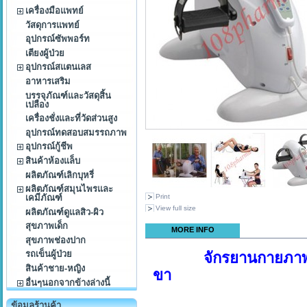
เครื่องมือแพทย์
วัสดุการแพทย์
อุปกรณ์ซัพพอร์ท
เตียงผู้ป่วย
อุปกรณ์สแตนเลส
อาหารเสริม
บรรจุภัณฑ์และวัสดุสิ้น
เปลือง
เครื่องชั่งและที่วัดส่วนสูง
อุปกรณ์ทดสอบสมรรถภาพ
อุปกรณ์กู้ชีพ
สินค้าห้องแล็บ
ผลิตภัณฑ์เลิกบุหรี่
ผลิตภัณฑ์สมุนไพรและ
Print
เคมีภัณฑ์
View full size
ผลิตภัณฑ์ดูแลสิว-ผิว
สุขภาพเด็ก
MORE INFO
สุขภาพช่องปาก
รถเข็นผู้ป่วย
จักรยานกายภา
สินค้าชาย-หญิง
ขา
อื่นๆนอกจากข้างล่างนี้
108Min
ข้อมูลร้านค้า