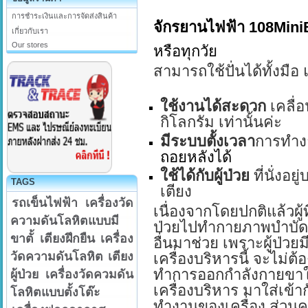
การชำระเงินและการจัดส่งสินค้า
จักรยานไฟฟ้า
108Mini
เกี่ยวกับเรา
Our stores
หรือ
ทุกวัย
สามารถใช้ปั่นได้ทั้งมือ 
ใช้งานได้สะดวก
เคลื่อ
กิโลกรัม เท่านั้นค่ะ
มีระบบตั้งเวลา
การทำงา
ถอยหลังได้
ใช้ได้กับผู้ป่วย
ที่นั่งอย
TAGS
เตียง
รถเข็นไฟฟ้า
เครื่องวัด
เนื่องจากโดยปกติแล้วผู้ที
ความดันโลหิตแบบมี
ป่วยไปทำกายภาพบำบัดบ
ขาตั้
เตียงฝึกยืน
เครื่อง
อื่นมาช่วย เพราะผู้ป่วย
วัดความดันโลหิต
เตียง
เครื่องบริหารนี้ จะไม่
ทำการออกกำลังกายขาให้ก
ผู้ป่วย
เครื่องวัดควมดัน
เครื่องบริหาร มาใส่เข้า
โลหิตแบบตั้งโต๊ะ
ทำงานของเครื่อง ส่วนคุ