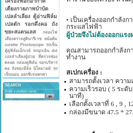
เครื่องฟอกอากาศ
เตียงกายภาพบำบัด
เปลลำเลียง
ตู้อ่านฟิล์ม
•
เป็นเครื่องออกกำลัง
เปลตัก
รอกดึงคอ
ถัง
กระแสไฟฟ้า
ขยะสแตนเลส
กล่องไฟ
ผู้ป่วยจึงไม่ต้องออกแรง
เตียงตรวจสูตินารีเวช
หม้อต้ม
curette
Proctoscope
รถเข็น
คุณสามารถออกกำลังกายได
ตู้ดูฟิล์มเอ็กเรย์
รถฉุกเฉิน
dvt
ทำงาน
เปลลำเลียงผู้ป่วย
ที่ตรวจช่อง
คลอด
กล่องดูฟิล์ม
รอกบริหาร
คอ
ถังขยะมีล้อ
นิโคมายด์
รถ
สเปกเครื่อง :
เข็นนอน
ออกซิเจนพกพา
สามารถตั้งเวลา ความเร
SEARCH
ความเร็วรอบ (
5
ระดับ
Enter a product name
นาที)
เลือกตั้งเวลาที่
6 , 9 , 1
กล่องมีขนาด
47.5 * 27