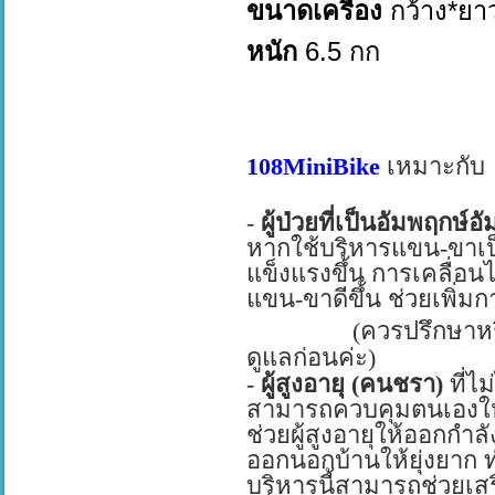
ขนาดเครื่อง
กว้าง*
ยา
หนัก
6.5 กก
108MiniBike
เหมาะกับ
-
ผู้ป่วยที่เป็นอัมพฤกษ์อ
หากใช้บริหารแขน-ขาเป็
แข็งแรงขึ้น การเคลื่อ
แขน-ขาดีขึ้น ช่วยเพิ่ม
(ควรปรึกษาหร
ดูแลก่อนค่ะ)
-
ผู้สูงอายุ (คนชรา)
ที่ไ
สามารถควบคุมตนเองใ
ช่วยผู้สูงอายุให้ออกกำ
ออกนอกบ้านให้ยุ่งยาก ทำ
บริหารนี้สามารถช่วยเสร