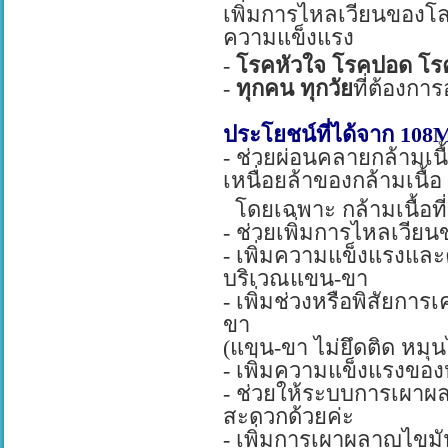
เพิ่มการไหลเวียนของโลห
ความแข็งแรง
-
โรคหัวใจ โรคปอด โรค
-
ทุกคน ทุกวัย
ที่ต้องกา
ประโยชน์ที่ได้จาก
108M
-
ช่วยผ่อนคลายกล้ามเน
เหนื่อยล้าของกล้ามเนื้อ
โดยเฉพาะ
กล้ามเนื้อท
-
ช่วยเพิ่มการไหลเวียน
-
เพิ่มความแข็งแรงแล
บริเวณแขน-ขา
-
เพิ่มช่วงหรือพิสัยกา
ขา
(
แขน-ขา ไม่ยึดติด หมุน
-
เพิ่มความแข็งแรงขอ
-
ช่วยให้ระบบการเผาผล
สะดวกด้วยค่ะ
-
เพิ่มการเผาผลาญไขมั