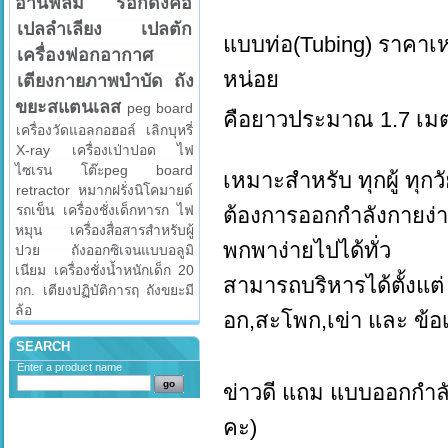
อ่านฟิล์ม
รอกดึงคอ
เปลลำเลียง
เปลตัก
แบบท่อ(Tubing) ราคาเห
เครื่องฟอกอากาศ
หน่อย
เตียงกายภาพบำบัด
ถัง
ขยะสแตนเลส
peg board
คือยาวประมาณ 1.7 เม
เครื่องวัดแอลกอฮอล์
เลิกบุหรี่
X-ray
เครื่องเป่าปอด
ไฟ
ไซเรน
โต๊ะpeg board
เหมาะสำหรับ ทุกผู้ ทุกวั
retractor
หมากฝรั่งนิโคมายด์
รถเข็น
เครื่องชั่งเด็กทารก
ไฟ
ต้องการออกกำลังกายง่า
หมุน
เครื่องสื่อสารสำหรับผู้
พกพาง่ายไปได้ทั่ว
ปวย
ถังออกซิเจนแบบอลูมิ
เนียม
เครื่องชั่งน้ำหนักเด็ก 20
สามารถบริหารได้ตั้งแต่ 
กก.
เตียงปฏิบัติการฤ
ถังขยะมี
ล้อ
อก,สะโพก,เข่า และ ข้อเ
SEARCH
Enter a product name
ข่าวดี แถม แบบออกกำลั
คะ)