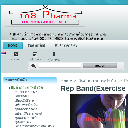
HOME
สินค้ามาใหม่
สินค้าราคาพิเศษ
contact
sitemap
บุ๊คมาร์ค
รายการสินค้า
Home
>
สินค้ากายภาพบำบัด
>
R
Rep Band(Exercise
สินค้ากายภาพบำบัด
รถเข็นแบบต่างๆ
เตียงฝึกยืน
เตียงปฏิบัติการ
เครื่องช่วยฝึกเดิน
ชุดออกกำลังกาย
อุปกรณ์ฝึกการทรงตัว
ชุดพัฒนาการเด็ก
ชุดแทรกชั่น
เครื่องมือกายภาพบำบัดไฟฟ้า