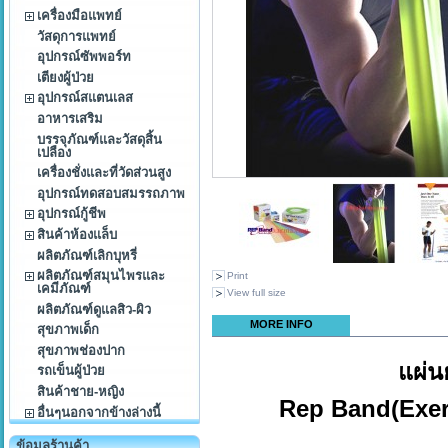
เครื่องมือแพทย์
วัสดุการแพทย์
อุปกรณ์ซัพพอร์ท
เตียงผู้ป่วย
อุปกรณ์สแตนเลส
อาหารเสริม
บรรจุภัณฑ์และวัสดุสิ้น
เปลือง
เครื่องชั่งและที่วัดส่วนสูง
อุปกรณ์ทดสอบสมรรถภาพ
อุปกรณ์กู้ชีพ
สินค้าห้องแล็บ
ผลิตภัณฑ์เลิกบุหรี่
ผลิตภัณฑ์สมุนไพรและ
Print
เคมีภัณฑ์
View full size
ผลิตภัณฑ์ดูแลสิว-ผิว
MORE INFO
สุขภาพเด็ก
สุขภาพช่องปาก
แผ่น
รถเข็นผู้ป่วย
สินค้าชาย-หญิง
Rep Band(Exerci
อื่นๆนอกจากข้างล่างนี้
ข้อมูลร้านค้า