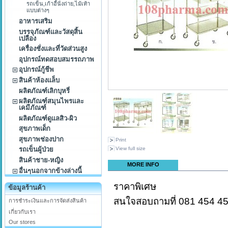
รถเข็น,เก้าอี้นั่งถ่าย,ไม้เท้า
แบบต่างๆ
อาหารเสริม
บรรจุภัณฑ์และวัสดุสิ้น
เปลือง
เครื่องชั่งและที่วัดส่วนสูง
อุปกรณ์ทดสอบสมรรถภาพ
อุปกรณ์กู้ชีพ
สินค้าห้องแล็บ
ผลิตภัณฑ์เลิกบุหรี่
ผลิตภัณฑ์สมุนไพรและ
เคมีภัณฑ์
ผลิตภัณฑ์ดูแลสิว-ผิว
สุขภาพเด็ก
สุขภาพช่องปาก
Print
View full size
รถเข็นผู้ป่วย
สินค้าชาย-หญิง
MORE INFO
อื่นๆนอกจากข้างล่างนี้
ราคาพิเศษ
ข้อมูลร้านค้า
สนใจสอบถามที่ 081 454 45
การชำระเงินและการจัดส่งสินค้า
เกี่ยวกับเรา
Our stores