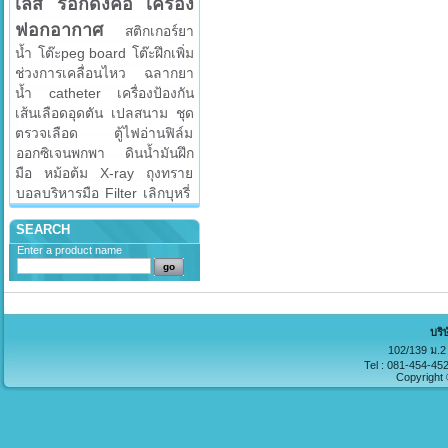
เลส
รอกดึงคอ
เครื่อง
ฟอกอากาศ
สติกเกอร์ยา
น้ำ
โต๊ะpeg board
โต๊ะฝึกเพิ่ม
ช่วงการเคลื่อนไหว
ฉลากยา
น้ำ
catheter
เครื่องป้องกัน
เส้นเลือดอุดตัน
เปลสนาม
ชุด
ตรวจเลือด
ตู้ไฟอ่านฟิล์ม
ออกซิเจนพกพา
ดินน้ำมันฝึก
มือ
หม้อต้ม
X-ray
ถุงทราย
บอลบริหารมือ
Filter
เลิกบุหรี่
SEARCH
Enter a product name
บริ
102/139 ม.2 
Tel : 081-454-45
Copyright 