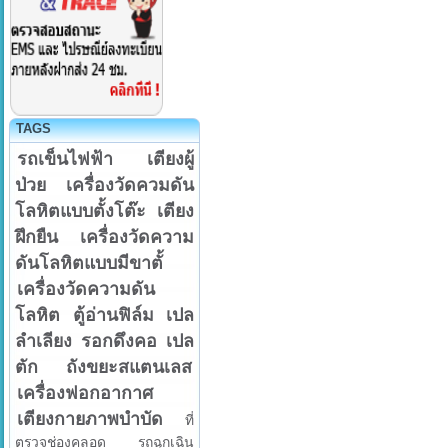
TAGS
รถเข็นไฟฟ้า
เตียงผู้
ป่วย
เครื่องวัดควมดัน
โลหิตแบบตั้งโต๊ะ
เตียง
ฝึกยืน
เครื่องวัดความ
ดันโลหิตแบบมีขาตั้
เครื่องวัดความดัน
โลหิต
ตู้อ่านฟิล์ม
เปล
ลำเลียง
รอกดึงคอ
เปล
ตัก
ถังขยะสแตนเลส
เครื่องฟอกอากาศ
เตียงกายภาพบำบัด
ที่
ตรวจช่องคลอด
รถฉุกเฉิน