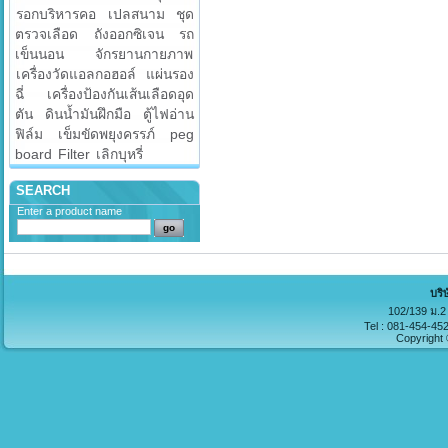
รอกบริหารคอ
เปลสนาม
ชุด
ตรวจเลือด
ถังออกซิเจน
รถ
เข็นนอน
จักรยานกายภาพ
เครื่องวัดแอลกอฮอล์
แผ่นรอง
ฉี่
เครื่องป้องกันเส้นเลือดอุด
ตัน
ดินน้ำมันฝึกมือ
ตู้ไฟอ่าน
ฟิล์ม
เข็มขัดพยุงครรภ์
peg
board
Filter
เลิกบุหรี่
SEARCH
Enter a product name
บริ
102/139 ม.2 
Tel : 081-454-45
Copyright 