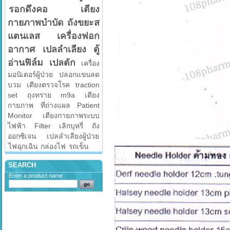
รอกดึงคอ
เตียง
กายภาพบำบัด
ถังขยะส
แตนเลส
เครื่องฟอก
อากาศ
เปลลำเลียง
ตู้
อ่านฟิล์ม
เปลตัก
เครื่อง
มอนิเตอร์ผู้ป่วย
ปลอกแขนลด
บวม
เตียงตรวจโรค
traction
set
ถุงทราย
m9a
เตียง
กายภาพ
ที่ถ่างแผล
Patient
Monitor
เตียงกายภาพระบบ
ไฟฟ้า
Filter
เลิกบุหรี่
ถัง
ออกซิเจน
เปลลำเลียงผู้ป่วย
ไฟฉุกเฉิน
กล่องไฟ
รถเข็น
SEARCH
Enter a product name