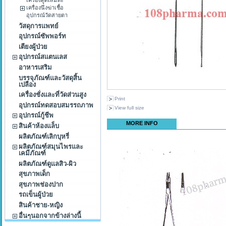
เครื่องนึ่งฆ่าเชื้อ
อุปกรณ์วัดสายตา
วัสดุการแพทย์
อุปกรณ์ซัพพอร์ท
เตียงผู้ป่วย
อุปกรณ์สแตนเลส
อาหารเสริม
บรรจุภัณฑ์และวัสดุสิ้น
เปลือง
เครื่องชั่งและที่วัดส่วนสูง
Print
อุปกรณ์ทดสอบสมรรถภาพ
View full size
อุปกรณ์กู้ชีพ
MORE INFO
สินค้าห้องแล็บ
ผลิตภัณฑ์เลิกบุหรี่
ผลิตภัณฑ์สมุนไพรและ
เคมีภัณฑ์
ผลิตภัณฑ์ดูแลสิว-ผิว
สุขภาพเด็ก
สุขภาพช่องปาก
รถเข็นผู้ป่วย
สินค้าชาย-หญิง
อื่นๆนอกจากข้างล่างนี้